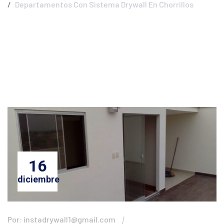
Departamentos Con Sistema Drywall En Chorrillos
16
diciembre
Por: instadrywall1@gmail.com