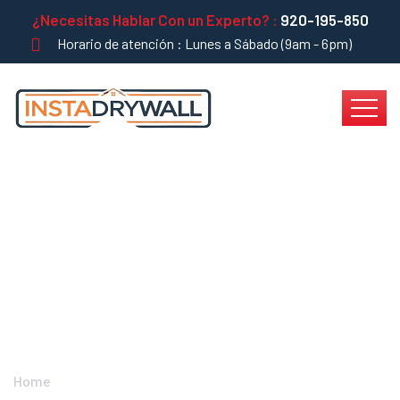
¿Necesitas Hablar Con un Experto? :
920-195-850
Horario de atención : Lunes a Sábado (9am - 6pm)
Departamentos Con
Sistema Drywall En
Chorrillos🏘️
Home