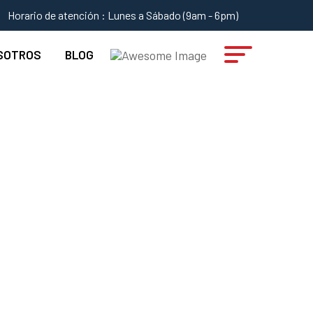
Horario de atención : Lunes a Sábado (9am - 6pm)
SOTROS
BLOG