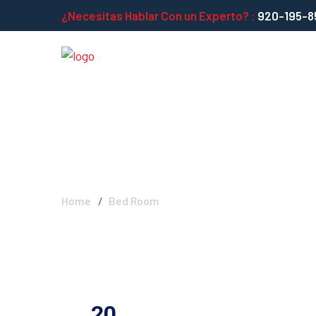
¿Necesitas Hablar Con un Experto? :
920-195-8
Bed Room - I
Home
Bed Room
20