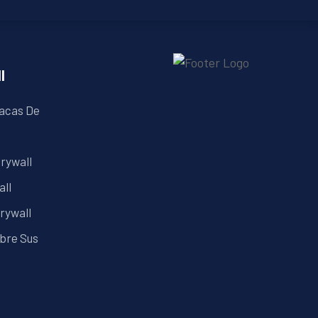
l
lacas De
Drywall
all
rywall
ubre Sus