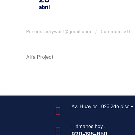
abril
Por: instadrywall1@gmail.com
Comments: 0
Alfa Project
Av. Huaylas 1025 2do piso - 
Llámanos hoy :
920-195-850