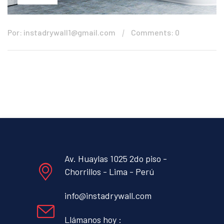
Por: instadrywall1@gmail.com
Comments: 0
Av. Huaylas 1025 2do piso -
Chorrillos - Lima - Perú
info@instadrywall.com
Llámanos hoy :