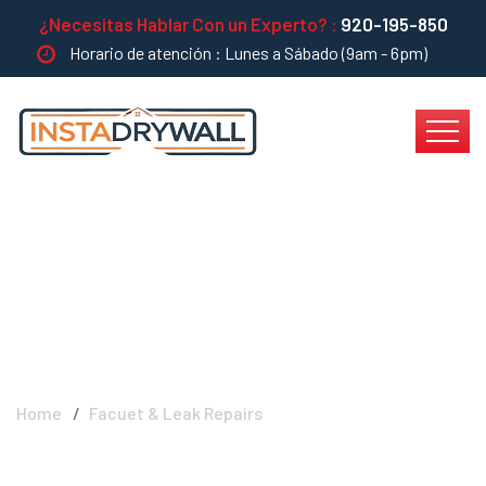
¿Necesitas Hablar Con un Experto? :
920-195-850
Horario de atención : Lunes a Sábado (9am - 6pm)
Facuet & Leak Repairs
- INSTADRYWALL
Home
Facuet & Leak Repairs