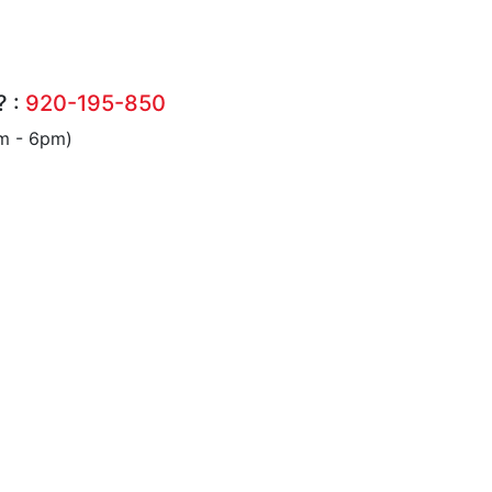
? :
920-195-850
am - 6pm)