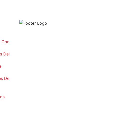
Y Con
s Del
a
es De
ios