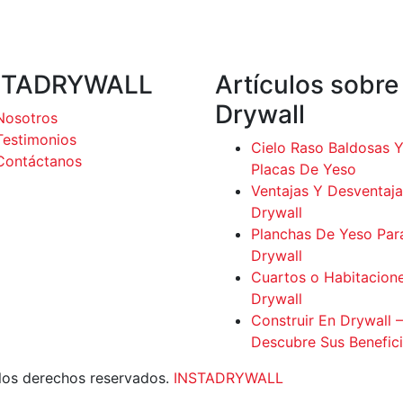
STADRYWALL
Artículos sobre
Drywall
Nosotros
Testimonios
Cielo Raso Baldosas 
Contáctanos
Placas De Yeso
Ventajas Y Desventaja
Drywall
Planchas De Yeso Par
Drywall
Cuartos o Habitacion
Drywall
Construir En Drywall –
Descubre Sus Benefic
os derechos reservados.
INSTADRYWALL