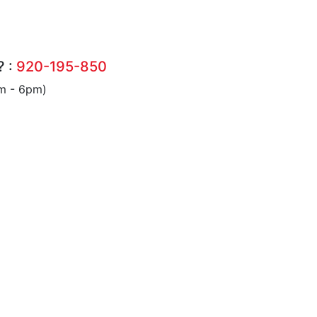
? :
920-195-850
am - 6pm)