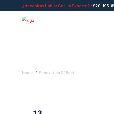
¿Necesitas Hablar Con un Experto? :
920-195-8
Renovation Of
Home
Renovation Of Roof
13