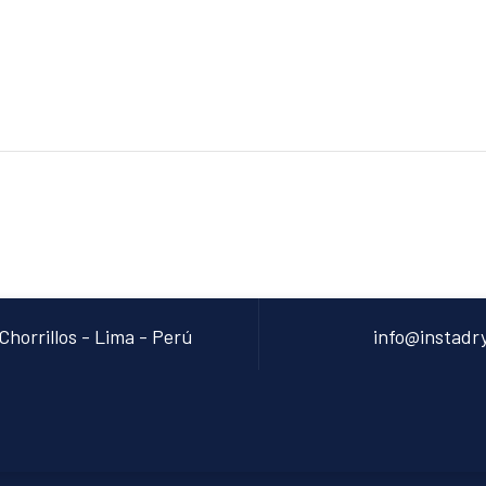
Chorrillos - Lima - Perú
info@instadr