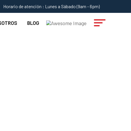
Horario de atención : Lunes a Sábado (9am - 6pm)
SOTROS
BLOG
LL