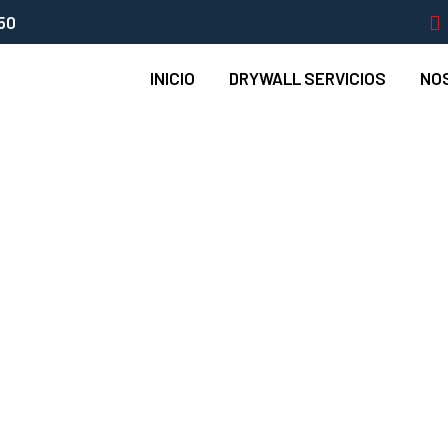
50
INICIO
DRYWALL SERVICIOS
NO
 Roof - INSTADRYWA