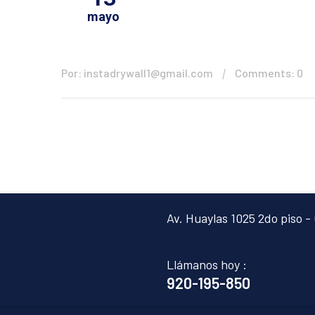
mayo
Por: instadrywall1@gmail.com
Comments: 0
Av. Huaylas 1025 2do piso - 
Llámanos hoy :
920-195-850