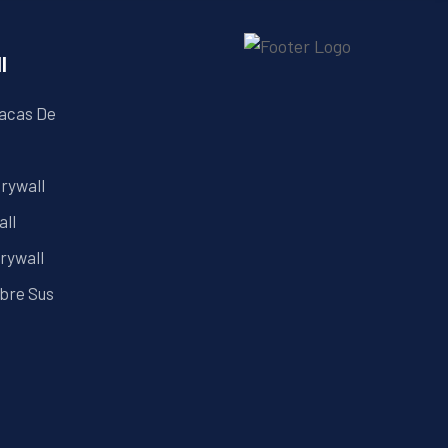
l
lacas De
Drywall
all
rywall
ubre Sus