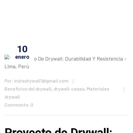
10
enero
Por: instadrywall1@gmail.com
,
,
Beneficios del drywall
drywall-casas
Materiales
drywall
Comments: 0
Proyecto de Drywall: