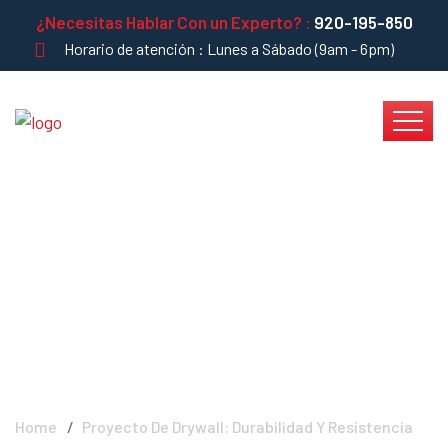
¿Necesitas Hablar Con un Experto? :
920-195-850
Horario de atención : Lunes a Sábado (9am - 6pm)
Proyecto De Drywall -
Durabilidad Y
Resistencia 🛠️ 💪
Home
Proyecto De Drywall: Durabilidad Y Resistencia