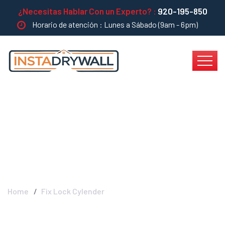
¿Necesitas Hablar Con un Experto? :
920-195-850
Horario de atención : Lunes a Sábado (9am - 6pm)
Fix Lock Cylender -
INSTADRYWALL
Home
Fix Lock Cylender