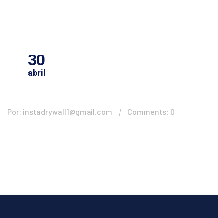
30
abril
Por: instadrywall1@gmail.com
Comments: 0