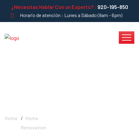
¿Necesitas Hablar Con un Experto? :
920-195-850
Horario de atención : Lunes a Sábado (9am - 6pm)
Home Renovation -
INSTADRYWALL
Home
Home
Renovation