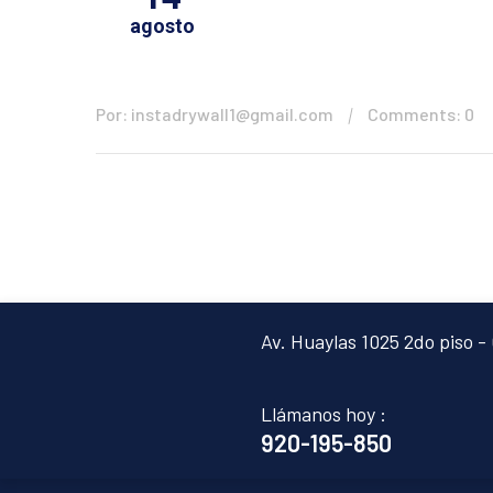
agosto
Por: instadrywall1@gmail.com
Comments: 0
Av. Huaylas 1025 2do piso - 
Llámanos hoy :
920-195-850