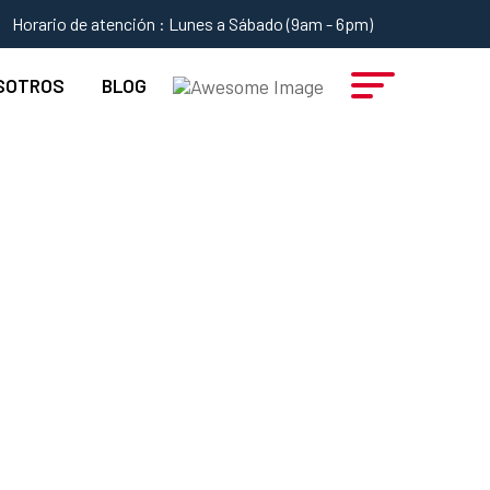
Horario de atención : Lunes a Sábado (9am - 6pm)
SOTROS
BLOG