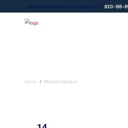
¿Necesitas Hablar Con un Experto? :
920-195-8
Michale Hards
Home
Michale Hardson
14