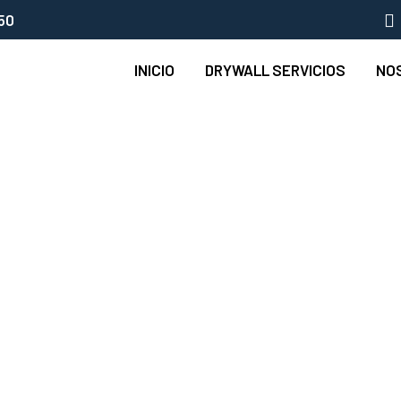
50
INICIO
DRYWALL SERVICIOS
NO
on - INSTADRYWALL