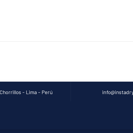
Chorrillos - Lima - Perú
info@instadr