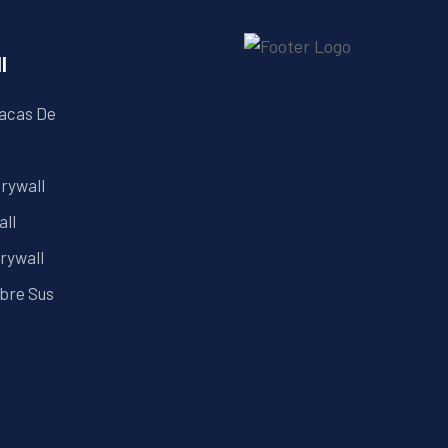
l
lacas De
Drywall
all
rywall
ubre Sus