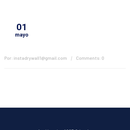
01
mayo
Por: instadrywall1@gmail.com
Comments: 0