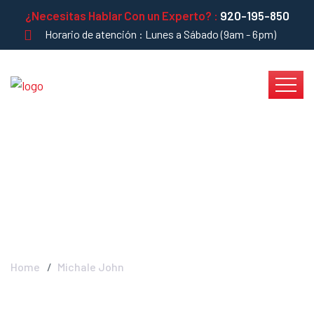
¿Necesitas Hablar Con un Experto? :
920-195-850
Horario de atención : Lunes a Sábado (9am - 6pm)
Michale John -
INSTADRYWALL
Home
Michale John