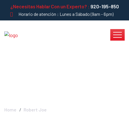
¿Necesitas Hablar Con un Experto? :
920-195-850
Horario de atención : Lunes a Sábado (9am - 6pm)
Robert Joe -
INSTADRYWALL
Home
Robert Joe