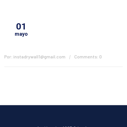
01
mayo
Por: instadrywall1@gmail.com
Comments: 0