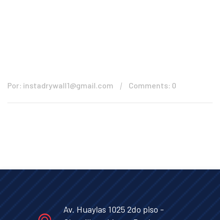
Por: instadrywall1@gmail.com
Comments: 0
Av. Huaylas 1025 2do piso -