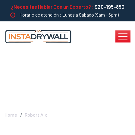
¿Necesitas Hablar Con un Experto? :
920-195-850
Horario de atención : Lunes a Sábado (9am - 6pm)
Robort Alx -
INSTADRYWALL
Home
Robort Alx