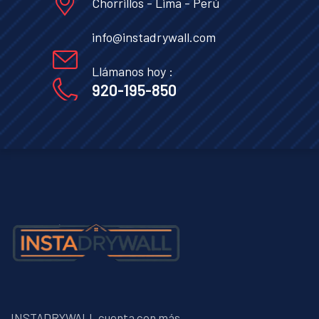
Chorrillos - Lima - Perú
info@instadrywall.com
Llámanos hoy :
920-195-850
INSTADRYWALL cuenta con más