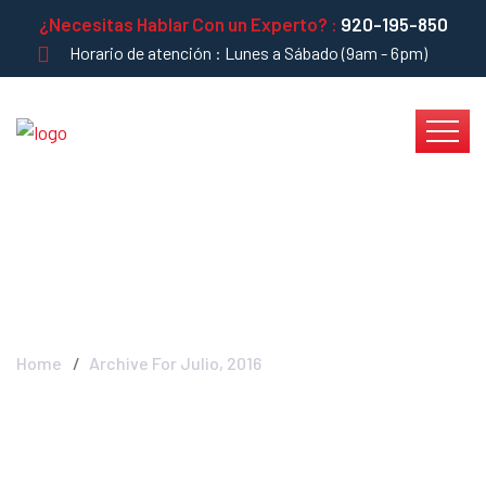
¿Necesitas Hablar Con un Experto? :
920-195-850
Horario de atención : Lunes a Sábado (9am - 6pm)
Blog Left Sidebar
Home
Archive For Julio, 2016