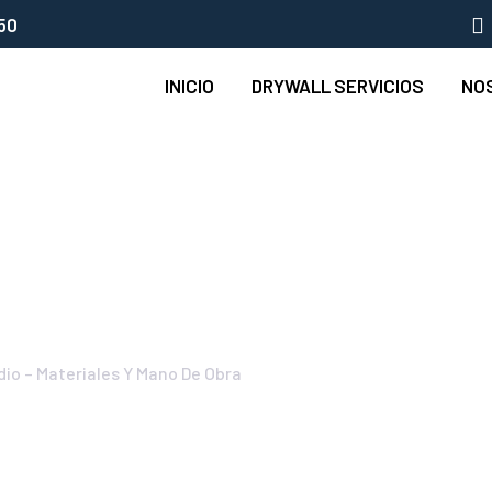
50
INICIO
DRYWALL SERVICIOS
NO
n Drywall Precios,
io – Materiales Y Mano De Obra