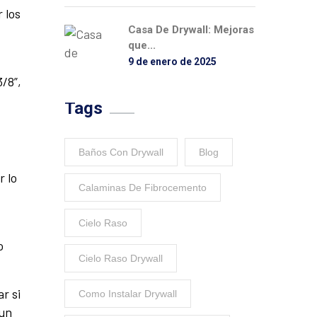
 los
Casa De Drywall: Mejoras
que...
9 de enero de 2025
/8”,
Tags
Baños Con Drywall
Blog
r lo
Calaminas De Fibrocemento
Cielo Raso
o
Cielo Raso Drywall
.
r si
Como Instalar Drywall
 un