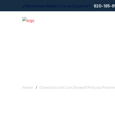
¿Necesitas Hablar Con un Experto? :
920-195-8
Construccion Co
Costos
Home
Construccion Con Drywall Precios Promed