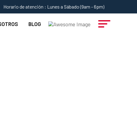
Horario de atención : Lunes a Sábado (9am - 6pm)
SOTROS
BLOG
 Todos Los