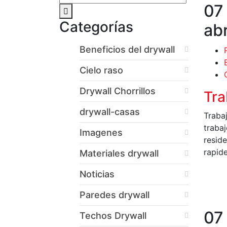
07
Categorías
abr
Beneficios del drywall
Cielo raso
Drywall Chorrillos
Tra
drywall-casas
Traba
traba
Imagenes
resid
rapid
Materiales drywall
Noticias
L
Paredes drywall
07
Techos Drywall