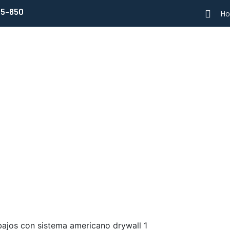
95-850
Ho