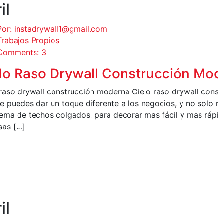
il
Por: instadrywall1@gmail.com
Trabajos Propios
Comments: 3
lo Raso Drywall Construcción Mo
 raso drywall construcción moderna Cielo raso drywall cons
 le puedes dar un toque diferente a los negocios, y no sol
stema de techos colgados, para decorar mas fácil y mas rá
sas […]
EER MÁS
il