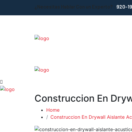
¿Necesitas Hablar Con un Experto? :
920-1
Construccion En Drywa
Home
Construccion En Drywall Aislante Ac