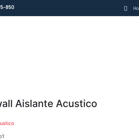
95-850
Ho
ll Aislante Acustico
ustico