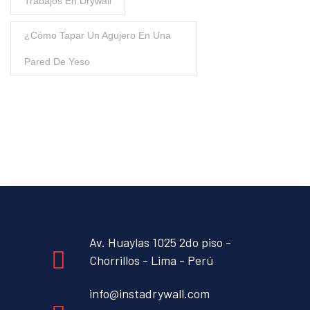
Trabajos En Drywall
¿Cómo Tapar Un Agujero En Una
Pared De Yeso
Av. Huaylas 1025 2do piso -
Chorrillos - Lima - Perú
info@instadrywall.com