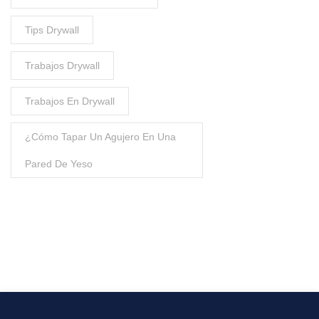
Tips Drywall
Trabajos Drywall
Trabajos En Drywall
¿Cómo Tapar Un Agujero En Una
Pared De Yeso