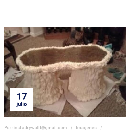
17
julio
Por: instadrywall1@gmail.com
Imagenes